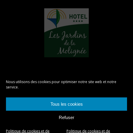
Nous utilisons des cookies pour optimiser notre site web et notre
Hotel des Jardins de la Molignée - 2025 -
service.
Privacy policy & Terms and conditions
Graphisme
Tous les cookies
- Artworks-
pub.be
Développeur
web -
Refuser
Jorixi.be
Politique de cookies et de
Politique de cookies et de
Fr
Du
En