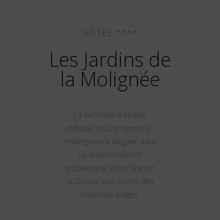
HÔTEL ****
Les Jardins de
la Molignée
Ce bel hôtel 4 étoiles
idyllique vous propose un
hébergement élégant dans
un environnement
pittoresque, entre Namur
et Dinant, aux portes des
Ardennes belges.